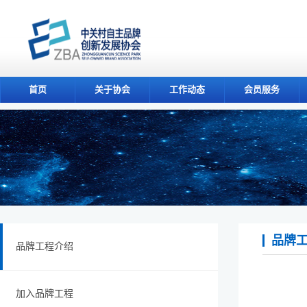
首页
关于协会
工作动态
会员服务
品牌
品牌工程介绍
加入品牌工程