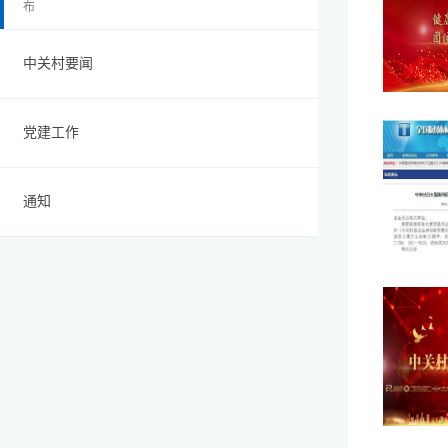
布
中关村要闻
党建工作
通知