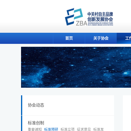
首页
关于协会
工
协会动态
标准创制
重要通知
标准预研
标准立项
征求意见
标准发