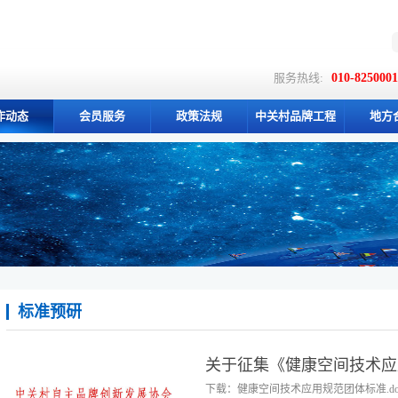
服务热线:
010-825000
作动态
会员服务
政策法规
中关村品牌工程
地方
标准预研
关于征集《健康空间技术应
知
下载：健康空间技术应用规范团体标准.do