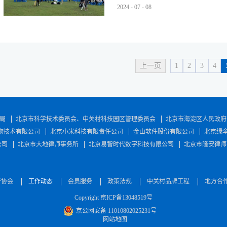
针对那些面临经济压力的中小企业，将给
委会常委，全国癌性肠梗阻学组组长救治危重
2024
-
07
-
08
极推动下，北京佳沃天河与北京第一时间
同麻醉科、泌尿科、血管外科、胸外科、
讨毕业生高质量就业及合作事宜。通过此
位间合作中的桥梁作用，也为双方未来的
斤8两的巨大血管肉瘤。该肿瘤体积庞大..
同育人的新机制，才能真正实现学校教育
度合作，推动学校毕业生能够更加充分地
质量提升的转变。面对面，开辟就业路今
上一页
1
2
3
4
织会员单位走进校园，与毕业生们进行了
场，会员企业代表们为毕业生们提供了详
多元化的招聘渠道，同时也为学校的毕业
局
北京市科学技术委员会、中关村科技园区管理委员会
北京市海淀区人民政府
物技术有限公司
北京小米科技有限责任公司
金山软件股份有限公司
北京绿
公司
北京市大地律师事务所
北京易智时代数字科技有限公司
北京市隆安律师
于协会
工作动态
会员服务
政策法规
中关村品牌工程
地方合
Copyright 京ICP备13048519号
京公网安备 11010802025231号
网站地图