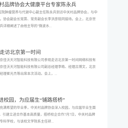
关村品牌协会大健康平台专家陈永兵
龄的他，依然坚守创新，是中关村品牌协会、创佰汇前沿科技平台
一堵弹孔残墙、一块”读书石“、两棵“常青树” ，追溯往昔，感
坛医院肿瘤营养与代谢中心副主任陈永兵到访中关村品牌协会，与中
业在科技成果转化和市场化方面做出了突出贡献。他以实际行动
址，都让学员们感受到一种信仰的力量。回顾光辉历程 收获革命
，协会副会长常雳、常务副会长李洪彦陪同接待。会上，北京世
辉煌历程。周立伟院士是中国成像电子光学研究道路上的一座灯
授《中国共产党为什么能够成功，对我们有什么启迪》，他生动
详细阐述了由他主导的“微波水...
勇前行。心怀国之大者、砥砺报国之志，他是一位无愧于时代、
，并从中国百年来的变迁、革命斗争的历史、红军取得成功的要素
创建自己的科学学派的人（节选）----记周立伟院士自强不息，
重温历史，阐述井冈山革命精神，启发学员们思考。他表示，企
出生于上海市一个制药工人的家庭。5岁时，抗日战争爆发，随家人
的期望，找准企业发展方向，找对创新创业平台，开拓新路成就
过融合微波刀和水刀的技术优势，研发出适用于机器人操作的刀头，
深明国家兴亡与民族大义。1946年入高桥中学，1948年就读于国立
走访北京第一时间
传统手术机器人在止血效果和操作灵活性方面存在的问题。此
制图与工艺等基础知识。新中国成立后，他成为首批中国新民主
京佳沃天河智能科技有限公司参观走访北京第一时间网络科技有
中光声技术，开创了腔镜机器人智能导航系统。该项目打破了达
参军但因因鼻子大出血未能如愿。1951年，高中毕业后，周立伟上
京佳沃天河智能科技有限公司副总经理李皓、经理吕博文，北京
限制，形成了中国独创的“变形金刚”。同时，采用组接式、累积
工作和学习都十分刻苦，还参加俄语培训班。期间发明了提高生
理崔光杰等出席本次活动。会上，...
量体裁衣，达到最大化DRG支付效用，促进临床收入与治疗水平
劳动报》还作了专门报道，那时的周立伟还不到20岁。1953年，他
云对陈永兵副主任表示高度赞赏，并强调，品牌协会始终致力于
北京理工大学），学习军用光学仪器，实现保家卫国的愿望。
研究成果和产品实现市场化转型，更有效地服务社会。陈主任加
创建自己的科学学派 20世纪五六十年代，我国发展国防事业急需夜
运营成本、提高市场竞争力等问题进行研讨。据悉，第一时间团
新活力点，从301医院到北京世纪坛医院，他走出了一条富有个人
走进校园，为应届生“铺路搭桥”
会员单位的产品和项目量身定制宣传、推广及销售。这种创新的
足了民众对健康多层次、多样化的需求，不断提升了人民的健康
充满希望的毕业季，中关村品牌协会深入校园，与应届毕业生面
能有效提升产品的知名度和影响力，促进销售业绩的增长。另
的转化和医疗专业能力的提升。大健康专家介绍陈永兵医学博
”。引建立进合作基本高质量，搭桥校企合作7月7日，中关村品牌
的平台优势，积极探索校企合作的新模式，为会员企业提供更多
属北京世纪坛医院肿瘤外科第二党支部书记、肿瘤营养与代谢中
科学校，与该校文学院系主任研...
品项目直播带货、推广、宣传过程中面临的高成本问题，尤其是
点实验室（肿瘤特医食品）副主任，中国抗癌协会肿瘤支持治疗专