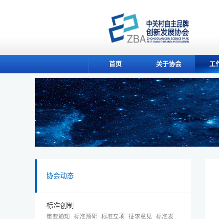
首页
关于协会
工
协会动态
标准创制
重要通知
标准预研
标准立项
征求意见
标准发