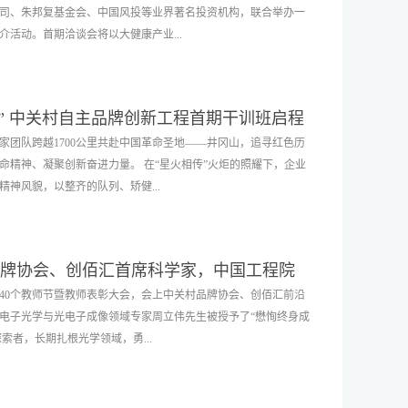
司、朱邦复基金会、中国风投等业界著名投资机构，联合举办一
活动。首期洽谈会将以大健康产业...
北京世纪坛医院副主任陈永兵及协会副会长秦金水，就突破医疗
量” 中关村自主品牌创新工程首期干训班启程
后续，协会将在AI人工智能、新能源汽车等领域持续开展推介活
业家团队跨越1700公里共赴中国革命圣地——井冈山，追寻红色历
月29日（周五）下午14:30-17:00腾讯会议室参会会议号：
命精神、凝聚创新奋进力量。 在“星火相传”火炬的照耀下，企业
讲人：陈永兵现任首都医科大学附属北京世纪坛医院肿瘤外科第二党支部
神风貌，以整齐的队列、矫健...
区)副主任、国家市场监督管理重点实验室(特医食品方向)副主任
国抗癌协会癌性肠梗阻学组组长，从事普外临床20年，擅长肝胆
转化治疗累计完成腹部肿瘤手术超1000例，各式肝移植约300
品牌创新工程首期干训班的新征程。踏上战场遗址 感悟烽火岁月
获省级科技进步二等奖1项厅级一等奖1项；主编《恶性肠梗阻》等
关村品牌协会、创佰汇首席科学家，中国工程院
，也是当年红军英勇战斗的著名战场。在峰峦起伏、地势险峻的
授权发明专利2项，实用专利5项，转化1项，待授权专利10余项。
终身成就奖”
第40个教师节暨教师表彰大会，会上中关村品牌协会、创佰汇前沿
战壕、哨口营房等历史遗迹，回顾当年黄洋界保卫战“一炮定乾
目的创新性和可行性：一是胰腺癌发病率和死亡率逐年上升，手
电子光学与光电子成像领域专家周立伟先生被授予了“懋恂终身成
界上炮声隆，报道敌军宵遁”的喜悦与豪情。沿着红军曾经走过的挑
效方法。胰瘘、腹腔内感染、出血为胰腺手术后“死亡三联征”。
索者，长期扎根光学领域，勇...
当年红军战士们与井冈山人民在硝烟弥漫中坚守阵地的英勇和为
吻合技术和改善胰肠吻合方式，其核心是“堵”，即把胰液堵在消
旧址 追寻伟人足迹团队一行先后参观了茨坪八角楼、毛泽东同志
被激活后起到强消化作用，手术缝线会被腐蚀，故难以堵住。三
边陲特区公卖处等旧址，寻访追忆伟人足迹，了解伟人毛泽东是
十二指肠切除术式，巧妙的将胰液完全外引流，避免胰液与胆
国家需要什么，我就研究什么”的诺言，创造了一项项创新成果和
色政权为什么能够存在》两篇光辉著作，一盏油灯，映照初心，