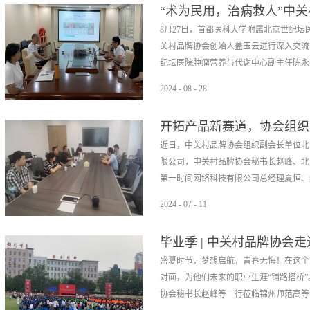
“术为民用，治病救人”中
培育了一批批优秀人才。如今，92岁高
在茫茫黑夜里指引着中国革命前进的方向。
8月27日，首都医科大学附属北京世纪
的坚定支持者和积极倡导者，对中关村企
知当年生活的艰苦与不易，每一处革命旧
关村品牌协会创始人盖玉云进行深入交流
和探索精神，铸就了爱国、奋斗、追梦的
启迪本次干训班特邀老党员盖玉云同志讲
纪坛医院肿瘤营养与代谢中心副主任陈永兵
塔，激励着无数后来者不忘初心、矢志奋
地将红军比作“中国最杰出的创业团队”
无愧于党和人民的杰出科学家。一个被誉为
以及对企业的启示等多个维度，带领学员
2024
-
08
-
28
刻苦学习报效祖国1932年9月，周立伟
业家应当坚守信念，紧跟时代脉搏和民众
刀AI腔镜手术机器人”项目。该项目通
逃难至老家----浙江诸暨藏绿村，幼年便
伟业。祭扫烈士陵园 缅怀革命先烈学...
开拓产品新赛道，协会组织
具备七个自由度的旋转功能，有效解决了
上海高级机械职业学校，学习机械设计、
近日，中关村品牌协会组织副会长单位北
外，该项目整合了智能学习技术，结合术
主义青年团团员之一。1950年，他尝试
限公司，中关村品牌协会秘书长赵峰、北
芬奇机器人的市场垄断和高昂配件成本的
海公私合营华通电机厂工作，在那里，他
第一时间网络科技有限公司总经理夏恒、经
式、赋能式医院采购模式，实现医疗机构
产效率7.5倍的扁平线圈绕线车，上海《
的双向提升。中关村品牌协会创始人盖玉
充满对知识渴望，考入北京工业学院（现
2024
-
07
-
11
为大健康领域的全面合作提供支持，推动
1956年，加入中国共产党。奋发图强，
双方就如何拓宽企业产品销路、降低企业
入协会大健康平台，为平台注入了新的创
视...
毕业季 | 中关村品牌协会
队可通过精心策划直播及短视频方案，为
特色的创新之路，特别是在胰腺领域，满
盛夏时节，梦想启航，青春无悔！在这个
宣传方式不仅能够精准触达目标受众，还
福祉，与协会携手推进中国医疗技术成果
对面，为他们未来的职业生涯“铺路搭桥
外，品牌协会将充分利用自身在电竞产业
士、博士后、主任医师，首都医科大学附
协会秘书长赵峰等一行莅临锦州师范高等专
的人才支持和技术创新机遇，彻底解决产
心（普外4科）副主任，国家市场监管重