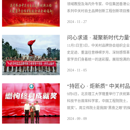
领域教授及海内外专家、中信集团香港公
系列中关村自主品牌创新工程创新项目推介
2024
-
11
-
27
科技创新为主题，邀请大健康平台专家、
问心求道 · 凝聚新时代力
技术瓶颈、创新康养项目进行详细阐述。
井冈山
11月1日至3日，中关村品牌协会组织企
动，期待您的参与。时间及地点：2024年11
史足迹、重温往昔峥嵘岁月、深刻感悟革
114823080大健康创新项目介绍主
家学员们身着统一的迷彩服，展现饱满的精
书记、肿瘤营养与代谢中心(普通外科四病
中国抗癌协会肿瘤支持治疗专委会常委中
2024
-
11
-
05
胰和胃肠肿瘤的手术切除及晚期肿瘤营养及
的步伐、响亮的口号，开启了中关村自主
例，完成国家自然科学基金等课题8项，
“持匠心 · 炬新质” 中
黄洋界是井冈山革命根据地五大哨口之一
专著2部，在国际期刊发表论文10余篇，
院士周立伟先生荣获“懋恂
9月6日，北京理工大学隆重举行了庆祝
黄洋界，干训班学员们参观了当年挖掘的
项目：技术创新攻克胰腺癌治疗难题该项
科技平台首席科学家，中国工程院院士，
坤”的情形，感受伟人毛泽东笔下“黄洋
术切除是胰腺癌患者获得治愈机会唯一有
就奖”。周立伟院士是我国“黑夜之眼”的探
粮小道，站在哨口远眺四周山峦，感受到
二是目前探讨减少胰瘘常用方法提高胰肠
革命事业英勇奉献的牺牲精神。探访革命
化道内。胰液本身不具有消化功能，胰酶
2024
-
09
-
09
旧居、朱德同志旧居、红四军军部、新遂
是本发明专利采用“疏”的理念，改进胰
攀科学高峰，填补技术空白，始终践行“
如何写下《井冈山的斗争》和《中国的红
汁、...