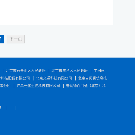
予更多的关注和支持。经过此次深入的交流和探讨，在协会的积
患儿的思考---陈永兵2024年8月7日，肿瘤营养与代谢中心会
达成了初步意向。此次合作对接，不仅彰显了协会在促进会员单
输血科等相关科室中坚力量，为一名浙江高中生成功切除了重达3
次走访和座谈，双方一致认为，只有通过加强校企合作，构建协
发展开启新的篇章。
.
与社会需求的紧密对接。协会将积极组织会员企业与学校进行深
实现高质量就业，从而实现我国高等教育从注重规模扩张到注重
日，在锦州师范高等专科学校的毕业典礼上，中关村品牌协会组
5
下一页
面对面的深入交流，助力毕业生职业规划，勇往“职”前。活动现
尽的职业规划指导、分享就业实践经验等。此举不仅为企业拓宽
生们提供了更多优质的就业岗位和职业发展机会。
北京市石景山区人民政府
北京市丰台区人民政府
中国建
伞科技股份有限公司
北京文通科技有限公司
北京吉贝克信息技
事务所
许昌元化生物科技有限公司
普润德百目通（北京）科
作