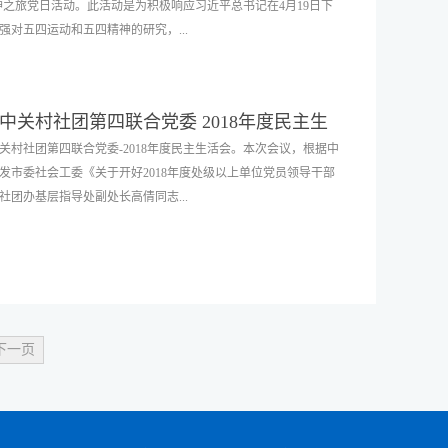
精神之旅党日活动。此活动是为积极响应习近平总书记在4月19日下
以摆脱自身利益的局限，逐渐形成以毛泽东思想为党的指导思
地理解了在国家选择和时代脉搏之间每个企业乃至个人应做的选
对五四运动和五四精神的研究，...
历了千磨万砺的实践后，始终初心不改，朝气蓬勃，带领中国人
，此次参观交流活动，不仅加强了不同党组织建设的经验交流，
的伟大胜利。盖玉云同志指出，自改革开放以来，每一次国民经
维，开拓了党员的视野，而且在组织联建、党员互动、活动互
耕耘和奋斗付出。中国的发展正是靠着伟大的信念、信仰，以及
同发展的道路上进行了有益探索，为进一步推动组织共建工作打
，纪念五四运动100周年，大力弘扬爱国、进步、民主、科学的
下疫情局势，党中央更是把人民的利益放在首位，一切人民至
关村社团第四联合党委 2018年度民主生
年党员和团员的创新智慧，激发创造活力。中关村社团第四联合党
走向富强。 盖玉云同志表示，协会以及党员干部要志存高远，以
村社团第四联合党委-2018年度民主生活会。本次会议，根据中
合党委专职副书记何颖、协会党支部代表与其他联合党委下的50
在疫情期间，协会整合自身资源，开辟新领域，为会员谋求新发
发市委社会工委《关于开好2018年度处级以上单位党员领导干部
之路，弘扬五四精神。首先，中关村社团第一联合党委专职副书
际，不时引经据典，深入阐述了共产党人不忘初心，牢记使命的
团办基层指导处副处长高倩同志...
照五四运动的历史背景，“新青年”们从五四运动主策源地北大红
盖玉云同志的授课不仅有启发、有共鸣、受教育，而且听得进、
故居，最后在掀起五四运动高潮的火烧赵家楼遗址纪念碑集结。
课。协会将继续结合工作实际，深化学习习近平新时代中国特色
章，先进入新文化运动纪念馆参观，一边听学生志愿者的解说，一边
好人民满意的服务工作”初心、担“科技强国”使命...
北京市社团办党建工作处王剑琴同志参加会议，会议由中关村社
们沿着五四大街，徒步行进到蔡元培故居，集体观看了专题纪录片
上，专职副书记孙志勇同志通报了本次民主生活会征求意见情
室。接着，大家沿着东堂子胡同“外交使馆区”行进到掀起五四运
同志代表联合党委班子作对照检查发言，深入剖析了中关村社团
新青年”齐聚在赵家楼爱国主义教育基地，举行“五四与我”手机
措施和努力的目标方向。之后，各参会人员依次作个人对照检查
，大家互相介绍了各单位的业务工作情况，并且分享了重走五四
下一页
社团组织建立党组织工作上遇到的困难和问题、发展党员、对新
成功，大家纷纷表示，第一次以“五四青年”的身份重温了五四运
家发表了自己的意见和建议，提出了整改措施，达到了交流思
是一次增强党性的教育，也是一次精神文化之旅。此次活动不仅
合党委班子作总结表态发言时强调，一要坚持班子内的党内民
为品牌协会下一步党建工作奠定坚实基础。
进步。分工协作，提高班子整体的统筹规划和工作能力，敢打硬