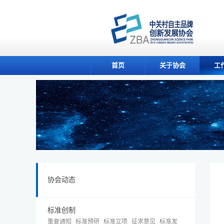
首页
关于协会
工
协会动态
标准创制
重要通知
标准预研
标准立项
征求意见
标准发