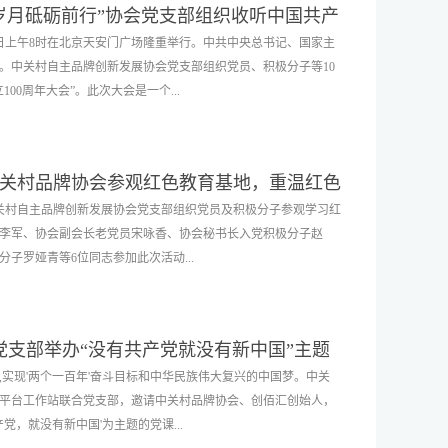
岁月砥砺前行”协会党支部组织收听中国共产
立矛盾普遍性与特殊性相统一的观点，牢固树立认识论与辩证法
终点，尉犁是他人生中最重要的一站，也是他人生中最难忘的地
1日上午8时在北京天安门广场隆重举行。中共中央总书记、国家主
高认识，将实践放在第一位，坚持学以致用、知行合一。学习会
捐赠给尉犁县人民政府。 雷殿生说：“我做岀了一个重大决定，
。中关村自主品牌创新发展协会党支部组织党员、积极分子等10
自己体会，谈心得，从个人感受到工作启发，大家踊跃发言并纷
族铜雕像，捐赠给新疆巴州尉犁县人民政府，十年徒步中国，走访
00周年大会”。此次大会是一个...
东同志80年前在延安窑洞诞生，是马克思主义哲学中国化的典
7个少数民族，民族团结一家亲！习近平总书记说‘各民族像石榴籽
和发扬了《实践论》《矛盾论》的思想精髓，更好地认识把握时
族有希望，国家有力量。” 这批雕塑的作者是中国雕塑学会会长、
作的突破口，努力以思想认识的新飞跃打开工作的新局面。 学习
殿生先生徒步中国时加盖700余枚邮戳的56个民族邮票为蓝本，
梦圆，见证我国全面实现小康社会，也是一场厚重的温暖的昂扬
会党员及积极分子更加坚定对党的理想信念，加强党性修养。有
关村品牌协会参观红色教育基地，重温红色
茂，青春正好，开启全新征程！习总书记的重要讲话是一篇马克
化解工作矛盾点，不断提高自我素养，推动协会各项事业高质量
年，中关村自主品牌创新发展协会党支部组织党员及积极分子参观学习红
涵，值得我们深入学习与探讨，弘扬伟大建党精神，以史为鉴，
书记李军、协会副会长老党员宋咏香、协会秘书长入党积极分子赵
倍受鼓舞，倍感振奋。纷纷表示要将党的理念贯彻到日常的学习
子罗娅青等6位同志参加此次活动...
故事，发挥好积极带头作用。
命老区，抗日战争时期，狼儿峪村革命活动活跃，是平西地区坚
党支部举办“没有共产党就没有新中国”主题
作为昌宛县委县政府所在地，为平西地区的解放做出了不可磨灭
年,实现'两个一百年'奋斗目标和中华民族伟大复兴的中国梦。中关
命纪念展览馆。主展馆以展板展示为主，反映了狼儿峪村的革命
平台工作站联合党支部，邀请中关村品牌协会、创佰汇创始人，
民支援抗战的老物件儿展示了狼儿峪人民为支援抗日战争、解放
，就没有新中国'为主题的党课...
命烈士纪念碑前，向为这片土地抛头颅洒热血的革命先烈鞠躬致