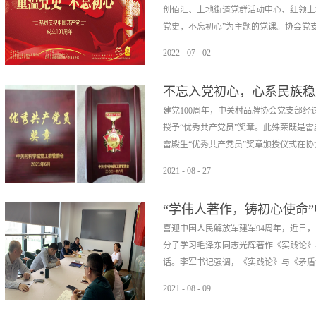
创佰汇、上地街道党群活动中心、红领上
党史，不忘初心”为主题的党课。协会党支
2022
-
07
-
02
上地街道党群活动中心以及红领上地街道
不忘入党初心，心系民族稳
支部书记李军主持会议。会上，老党员盖
建党100周年，中关村品牌协会党支部
新冠疫情下国家举措等方面讲述了中国共
授予“优秀共产党员”奖章。此殊荣既是雷
经济、农业、军事等方面都在世界前列，
雷殿生“优秀共产党员”奖章颁授仪式在协会
担当，这就是中国共产党强大的组织力与
代代中国人的辛勤耕耘和奋斗付出。中国
2021
-
08
-
27
步地走到今天。盖玉云同志强调，中关村
表示，很荣幸可以获取殊荣，入党是一项
党走，不忘办会初衷，高举中关村创新旗
“学伟人著作，铸初心使命
务，处处提醒自己，不忘初心，牢记使命
康、元宇宙、区块链、民生经济、能源建
喜迎中国人民解放军建军94周年，近日
的事业，起到引领和表率作用。协会党支
带领协会会员企业走出阴霾，促稳定谋发
分子学习毛泽东同志光辉著作《实践论》
雷殿生同志捐赠事迹表示肯定，在这样一
初心使命，以实际行动，与协会共同推进
话。李军书记强调，《实践论》与《矛盾论
为民族稳定、国家团结献出了自己的一份力
塑”给新疆尉犁近日，品牌协会会长雷殿生
2021
-
08
-
09
科普馆。 56个民族雕塑生动地表现了各
列重大问题的伟大杰作，是认识世界和改
10月9日，雷殿生独身走进罗布泊，用了