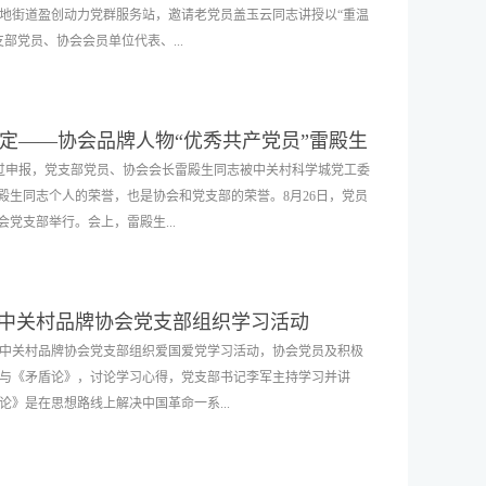
地街道盈创动力党群服务站，邀请老党员盖玉云同志讲授以“重温
部党员、协会会员单位代表、...
盈创动力党群服务站党员代表通过线上线下的形式参与，协会党
定——协会品牌人物“优秀共产党员”雷殿生
玉云同志通过纵观中国百年历史变迁，俄乌冲突、国际局势以及
经过申报，党支部党员、协会会长雷殿生同志被中关村科学城党工委
产党“不忘初心，一心为民”的品格。他指出，看如今的中国，从
殿生同志个人的荣誉，也是协会和党支部的荣誉。8月26日，党员
尤其是疫情下，中国的管控力以及优异的表现，都是体现大国的
党支部举行。会上，雷殿生...
行动力。自改革开放以来，每一次国民经济的振兴，都凝聚着一
的发展正是靠着伟大的信念、信仰，以及强大的组织支持，一步
品牌协会作为深根中关村16年的创新型社会组织，一直积极跟着
光荣，更是一份责任。作为一名党员，时刻牢记党员的权力和义
帜，特别是后疫情时代，协会积极搭建多方产业平台，在大健
”中关村品牌协会党支部组织学习活动
，激励自己要为党和人民贡献出自己的一份力量，积极做好自己
材等领域成立专家委员会，推行联席会长制度，打造创新军团，
，中关村品牌协会党支部组织爱国爱党学习活动，协会党员及积极
部书记李军对雷殿生同志获得“优秀共产党员”奖章表示祝贺，对
展。会后，与会人员纷纷表示，党课学习与实际结合紧密，坚守
与《矛盾论》，讨论学习心得，党支部书记李军主持学习并讲
个特殊时期，向新疆捐出表达团结的”56个民族雕塑”应时应景，
各产业业高质量持久发展贡献力量。
》是在思想路线上解决中国革命一系...
量。捐赠事迹 品牌协会会长雷殿生捐赠个人藏品“56个民族雕
捐赠“56个民族雕塑”给新疆巴州尉犁县，目前已抵达尉犁县西村
民族礼仪、衣饰、精神风貌，是雷殿生个人收藏中的珍品。2008年
造世界的锐利武器。要深刻领会“两论”伟大意义与精神实质。牢
31天穿越罗布泊，在整个行程中罗布泊这片神秘的大地，给他留下