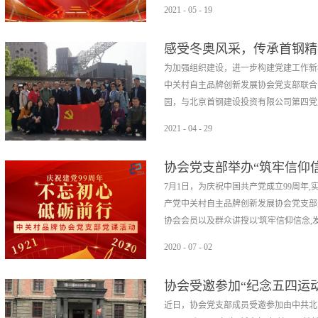
敬并庄严宣誓。传承红色精神，将党史学
2021
-
05
-
19
上、奋发有为的精神风貌，也激励引导协
。中关村科技园区石景山园管委会副主任
章，以优异成绩迎接建党100周年。
感受冬奥风采，传承首钢精
协会党员、协会会员单位代表、中关村科
院第三党支部走进首钢开展
为加强组织建设，进一步构建党建工作新
党支部李军书记担任主持盖玉云同志从”
中关村自主品牌创新发展协会党支部联合
时代的使命及担当“三个方面阐述了没有
园，与北京首钢建设投资有限公司第四党支
经济、农业、军事等方面都在世界前列，
当。回首百年前的中国，中华民族深受封
2021
-
04
-
29
在这个时候，中国共产党作为中国人民和
中关村品牌协会党支部书记李军，中国科
毛泽东同志结合中国国情实际情况，摸索
协会党支部举办“筑牢信仰
卓军带队，北京首钢建设投资有限公司副
和践行自己的初心和使命，在经历了千磨
7月1日，为庆祝中国共产党成立99周年
接待此次参观交流。首站是参观冬奥组委
义革命和社会主义建设的伟大胜利。盖玉
产党中关村自主品牌创新发展协会党支部
辉煌首钢经历的历史变迁：十多年前，20
着一代代中国人的辛勤耕耘和奋斗付出。
协会会员以及群众讲授以'筑牢信仰信念,发
巨人”毅然实施了史无前例的大搬迁；十
一步步地走到今天。面对新时代以及国际
进驻首钢园区，首钢与奥运的情缘再一次
命，志存高远，以强国为己任，不负党的
2020
-
07
-
02
净安宁的秀池。首钢三高炉承载着辉煌与
形象，与会人员反应热烈。会后党员自行
线下同步进行。 协会党支部李军书记担
绿色画卷中，与现代化的冬奥会建筑相呼
毛泽东思想的认识，更进...
协会受邀参加“纪念五四运动
党未来的信心及判断”三个方面阐述了共
景山，远望着正在开辟的更广阔的园区，
近日，协会党支部成员受邀参加由中共北
深受封建制度思想的禁锢，是中国人民的
感受冬奥滑雪大跳台，目光所及之处尽是