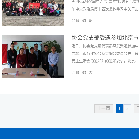
五四运动100周年之“新青年”探访五四
克思主义科学真理指导下，中国共产党得
运盛会所彰显的创造担当精神，也更深刻
午中央政治局第十四次集体学习中关于加强
想，坚持和践行自己的初心和使命，在经
择。重温百年首钢历史，感受新现代风采
民取得了新民主主义革命和社会主义建设
丰富了党建活动内容，拓展了党建工作思
2019
-
05
-
04
济的振兴，都凝聚着一代代中国人的辛勤
联、工作互助、资源共享、经验共鉴、共
激励广大青年为民族复兴不懈奋斗的号召
强大的组织支持，一步步地走到今天。当
开了局面、奠定了基础。
协会党支部受邀参加北京市中
“五四”精神，凝聚中关村“两新组织”青
上，正是这种民族精神带动了中国一步步
活会议
近日，协会党支部代表秦凤武受邀参加中关
委专职副书记孙志勇、中关村社团第一联
强国为己任，不负党的期望、人民重托。
共北京市行业协会商会综合委员会关于转
余名党员、团员和积极分子共同重走五四
展，共同度过难关。整堂党课紧密结合实
民主生活会的通知》的通知要求，北京市社
记何颖简要介绍本次探访之旅的路线是依
深刻内涵。课后，党员和群众纷纷表示，
楼出发，途径五四运动前夜策划地蔡元培
记得住、用得上，这是一堂非常精彩的党
2019
-
03
-
22
上午9点，参与者们佩戴“五四青年”徽
社会主义思想，将所学所悟所获转化成守“做
亲临联合党委民主生活会作点评和讲话，
用手机记录五四故事。随后，“新青年”
团第四联合党委书记孙育宁同志主持。会
并且近距离参观了蔡元培先生的书房和卧
况，详细阐述了征集的意见建议。孙育宁
动高潮的火烧赵家楼遗址纪念碑。最后，“
第四联合党委存在的问题，并提出了整改
摄影故事分享活动。在何副书记的主持下
上一页
1
2
发言，开展了自我批评和批评。就跨行业
路的感受。此次主题党日活动举办的圆满
人的培养、开展活动交流合作等问题，大
动这段历史，感受了宝贵的五四精神，既
想，促进团结的目的。孙育宁同志代表联
凝聚了党群力量，调动了参与积极性，也
主，有问题提出来，大家一起解决，共同