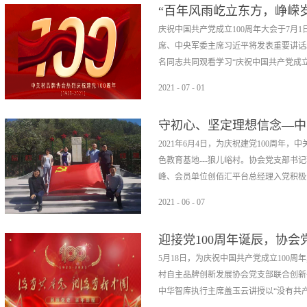
“百年风雨屹立东方，峥嵘
固树立实践与认识相统一的观点，牢固树
了很多美好的回忆。作为十年徒步穿越的
党成立100周年大会
庆祝中国共产党成立100周年大会于7月
相统一的观点。深入学习，统一思想、提
方，十年后他选择把自己收藏的珍贵物品
席、中央军委主席习近平将发表重要讲话
上，党员及积极分子紧密结合实际，通过
在建党百年之际，把个人收藏的56个民
名同志共同观看学习“庆祝中国共产党成立1
纷表示，《实践论》和《矛盾论》是毛泽
五十六个民族，结束地在新疆，新疆有4
范，至今仍具有极重要的指导意义，继承
一样紧紧拥抱在一起’。人民有信仰，民
2021
-
07
-
01
代大格局，善于把认识和化解矛盾作为工
中国美术家协会副主席曾成钢先生，他以雷
充满庄严和自豪感的伟大历史时刻，千年
伟人著作，深化思想认识，此次学习让协
历...
守初心、坚定理想信念—中
的充满青春感的盛典，百年共产党风华正
助于党员及积极分子根据工作实际情况，
记忆
2021年6月4日，为庆祝建党100周
思主义的光辉文献，是整个大会最深厚内
发展。
色教育基地---狼儿峪村。协会党支部
开创未来！大会观后，同志们心潮澎湃，
峰、会员单位创佰汇平台总经理入党积极分
和工作当中去，锤炼过硬本领，讲好中国
2021
-
06
-
07
。狼儿峪村位于昌平区流村镇，是传统革
迎接党100周年诞辰，协会
强的革命战斗堡垒。解放战争时期，这里
党课活动
5月18日，为庆祝中国共产党成立100周
的贡献。活动成员首先，参观了狼儿峪革
村自主品牌创新发展协会党支部联合创新
沿革。通过珍贵的历史图片及抗战时期村
中华智库执行主席盖玉云讲授以“没有共产党
战争做出的伟大贡献。最后，在高崖口革