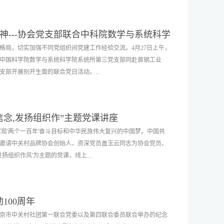
习教育延伸到“心头”，协会举办此次活动，展现了协会积极向
会成员进一步坚定理想信念，继续谱写协会高质量发展的新篇
耿瑞雪、中关村科技园区石景山园管委会机关党支部党员代表、
神---协会党支部联合中科院数学与系统科学
技园区石景山园区工作站党员代表以及园区企业代表参加。协会
党日活动
格局，切实加强不同党组织间党建工作经验交流。4月27日上午，
对比中国百年历史变迁、中国共产党诞生和毛泽东思想的建立、新
中国科学院数学与系统科学院系统所第三党支部同赴首钢工业
共产党就没有新中国深刻内涵及意义。他强调，看如今的中国，从
部开展别开生面的联合党日活动。...
尤其是面对疫情，中国在世界上优异的表现，更是体现大国的担
建制度思想的禁锢以及洋人的剥削，那是中国人民的至暗时刻。
中华民族的先锋队，在马克思主义科学真理指导下脱颖而出。而
学院数学与系统科学院创院副院长、中关村品牌协会执行会长刘
出适合中国的革命道路。最后，党在毛泽东思想的指导下，坚持
信念,发扬组织作”主题党课讲座
总经理李景园、第四党支部书记韩彦海、工程建设部副部长罗刚
万砺，始终初心不改，朝气蓬勃，带领中国人民取得了新民主主
,实现'两个一百年'奋斗目标和中华民族伟大复兴的中国梦。中国共
展示及办公区，在首钢党委的引导下，聆听首钢讲解员王鹏讲述
云同志指出，自改革开放以来，每一次国民经济的振兴，都凝聚
邀请中关村品牌协会创始人、资深党员盖玉云同志为协会党员、
08年北京奥运会，首钢为还首都一片蓝天，首钢这位共和国“钢铁
中国的发展正是靠着伟大的信念、信仰，以及强大的组织支持，
扬组织作风'为主题的党课，线上...
年之后，奥林匹克再一次选择了北京，冬奥组委选择了首钢，率先
形式局势下，党员同志应起到积极带头作用，不忘初心、牢记使
被续写。随后，参观了首钢标志性建筑硬核工业风的三高炉和明
期望、人民重托。整堂党课紧密结合实际，不时引经据典，生动
记忆，厚重的钢炉、巨大的炉体，威严地耸立在四周美不胜收的
开展讨论，纷纷表示，此次党课不仅加深了对中国共产党历史、
任主持盖玉云同志从“历史看党的信念、党魂，党组织的力量以及
应。大家置身于高耸的钢铁炉上，俯瞰着明净的秀池与安宁的石
100周年
产党人初心使命的深刻内涵。他强调，100年前的中国，中华民族
感受着祖国日新月异的发展与变迁。最后，走进群明湖，近距离
京市中关村社团第一联合党委以及第四联合委员联合举办的纪念
至暗时刻。中国共产党作为中国人民和中华民族的先锋队，在马
生机盎然，大家深刻感受到首钢为办一届精彩、非凡、卓越的奥