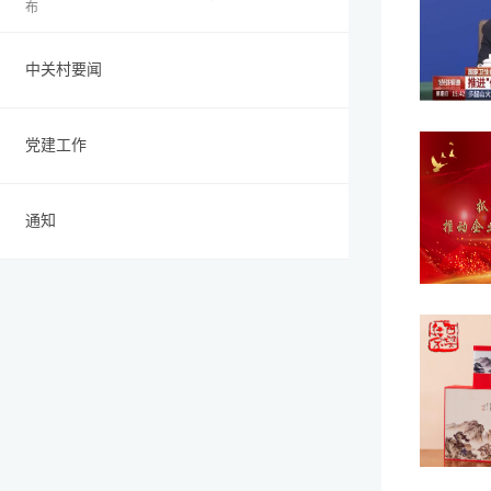
布
中关村要闻
党建工作
通知