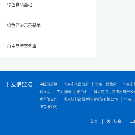
京易智时代
绿色食品基地
科技有限公
能源科技集
术有限公司
绿色经济示范基地
京航科高新
年科技有限
公司普润德
自主品牌案例库
京万全国际
子有限责任
公司华夏博
科智来（北
健康科技有
友情链接
中国政府网
北京市人民政府
北京市民政局
北京市
公司天香道
材报网
学习强国
创佰汇
科兴控股生物技术有限公
英仕云智科
术有限公司
南京航科高新材料研究院有限公司
北京市
技股份有限
技有限公司
公司北京两
存储科技有
首页
关于协会
工
北京赛博创
技有限公司