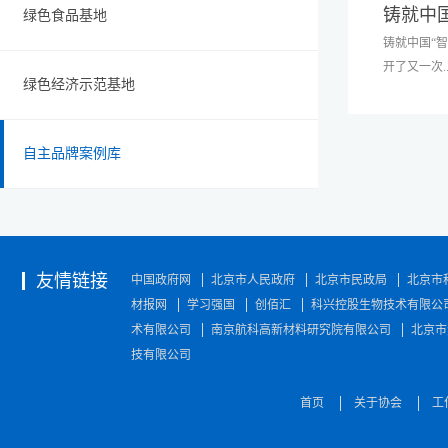
铸就中国
绿色食品基地
铸就中国“智
开了又一次..
绿色经济示范基地
重要的“迁
自主品牌案例库
北京城上地
一次简单的
轴线上的嬗
技术改变“
路；十年后
友情链接
中国政府网
北京市人民政府
北京市民政局
北京市
的创业梦想
材报网
学习强国
创佰汇
科兴控股生物技术有限公
力量。忆往
术有限公司
南京航科高新材料研究院有限公司
北京市
讯成立于20
技有限公司
决方案提供
电视软硬件
首页
关于协会
产品包括有
工
件、增值业