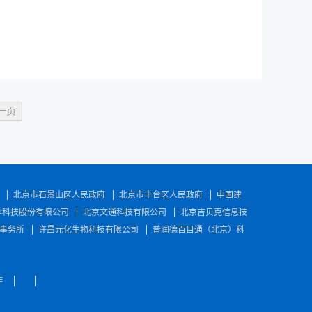
一页
北京市石景山区人民政府
北京市丰台区人民政府
中国建
伞科技股份有限公司
北京文通科技有限公司
北京吉贝克信息技
事务所
许昌元化生物科技有限公司
普润德百目通（北京）科
作