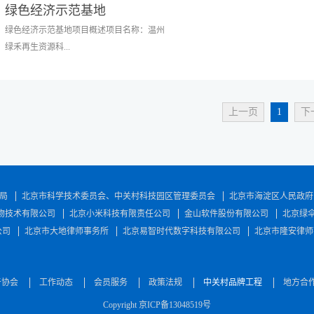
绿色经济示范基地
绿色经济示范基地项目概述项目名称：温州
绿禾再生资源科...
技有限公司龙湾区园林绿化废弃物处理项
上一页
1
下
目 项目建设单位：温州绿禾再生资源科技有
限公司 项目位置：浙江省温州市龙湾区黄山
村上岙项目背景：园林绿化废弃物是指园林
植物自然凋落或人工修剪所产生的枯枝、落
叶、草屑、 花败、树木与灌木剪枝及其他植
局
北京市科学技术委员会、中关村科技园区管理委员会
北京市海淀区人民政府
物残体等，也有人称之为园林垃圾或绿色垃
物技术有限公司
北京小米科技有限责任公司
金山软件股份有限公司
北京绿
圾。随 着城市绿化的快速发展，园林绿化废
公司
北京市大地律师事务所
北京易智时代数字科技有限公司
北京市隆安律师
弃物总量也逐年增加。目前我国大多数城市
主 要采取两种方法处理城市园林绿化废弃
物，即大部分运至郊外垃圾场填埋，小部分
于协会
随生活垃圾一起焚烧。这两种方法既不符合
工作动态
会员服务
政策法规
中关村品牌工程
地方合
环保要求，又浪费资金。因此，寻求园 林绿
Copyright 京ICP备13048519号