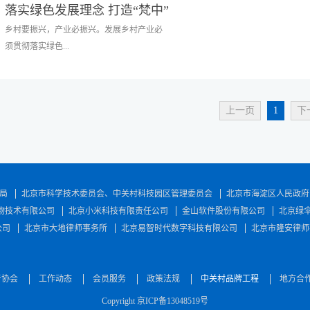
落实绿色发展理念 打造“梵中”
有机苹果品牌
乡村要振兴，产业必振兴。发展乡村产业必
须贯彻落实绿色...
发展理念，要将生态和绿色铸造为产业发展
上一页
1
下
的基因和灵魂。绿色发展是任何产业实现高
质量发展的必然选择，这也是是农业现代化
以及实现乡村产业振兴的必由之路。目前，
农作物种植市场普遍具有求数量不求质量的
错误思想，把各种化肥和工业激素及农药进
局
北京市科学技术委员会、中关村科技园区管理委员会
北京市海淀区人民政府
行各种美化包装，如为苹果上色药、为了甜
物技术有限公司
北京小米科技有限责任公司
金山软件股份有限公司
北京绿
度浇灌甜蜜素等，导致各类残留问题非常严
公司
北京市大地律师事务所
北京易智时代数字科技有限公司
北京市隆安律师
重，随之苹果质量也开始下降，因此造成了
果农增产不增收的恶性循环。为响应国家乡
村振兴战略号召，发展优质水果粮食蔬菜，
于协会
中关村品牌协会联合上海梵中生物科技有限
工作动态
会员服务
政策法规
中关村品牌工程
地方合
公司，以习近平新时代中国特色社会主义思
Copyright 京ICP备13048519号