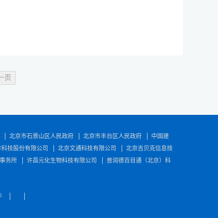
一页
北京市石景山区人民政府
北京市丰台区人民政府
中国建
伞科技股份有限公司
北京文通科技有限公司
北京吉贝克信息技
事务所
许昌元化生物科技有限公司
普润德百目通（北京）科
作