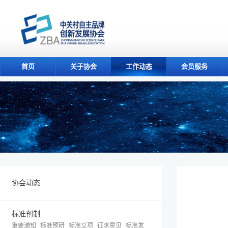
首页
关于协会
工作动态
会员服务
协会动态
标准创制
重要通知
标准预研
标准立项
征求意见
标准发