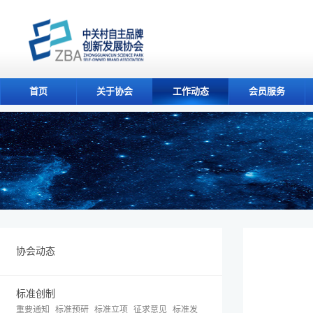
首页
关于协会
工作动态
会员服务
协会动态
标准创制
重要通知
标准预研
标准立项
征求意见
标准发