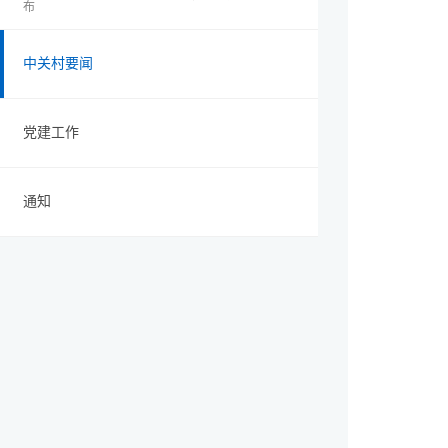
布
中关村要闻
党建工作
通知