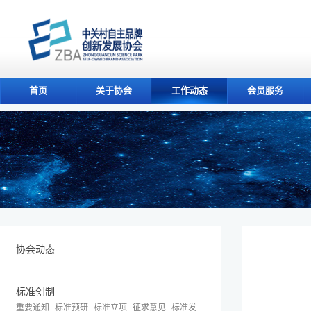
首页
关于协会
工作动态
会员服务
协会动态
标准创制
重要通知
标准预研
标准立项
征求意见
标准发