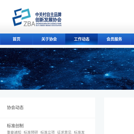
首页
关于协会
工作动态
会员服务
协会动态
标准创制
重要通知
标准预研
标准立项
征求意见
标准发