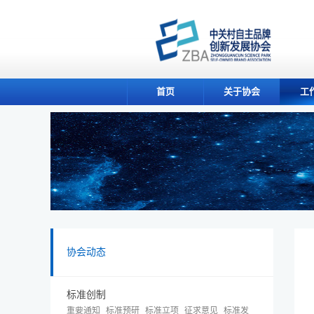
首页
关于协会
工
协会动态
标准创制
重要通知
标准预研
标准立项
征求意见
标准发