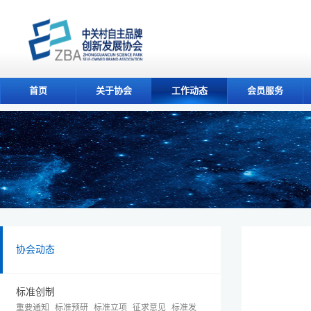
首页
关于协会
工作动态
会员服务
协会动态
标准创制
重要通知
标准预研
标准立项
征求意见
标准发