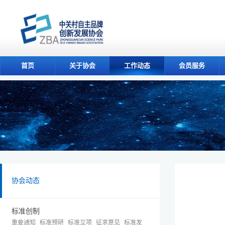
首页
关于协会
工作动态
会员服务
协会动态
标准创制
重要通知
标准预研
标准立项
征求意见
标准发