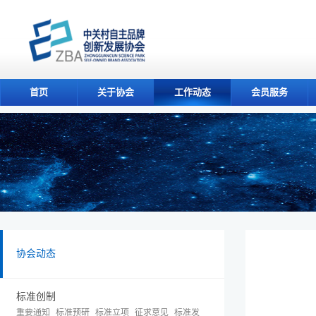
首页
关于协会
工作动态
会员服务
协会动态
标准创制
重要通知
标准预研
标准立项
征求意见
标准发