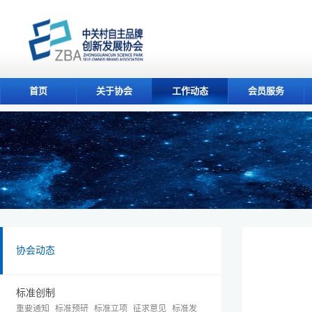
首页
关于协会
工作动态
会员服务
协会动态
标准创制
重要通知
标准预研
标准立项
征求意见
标准发