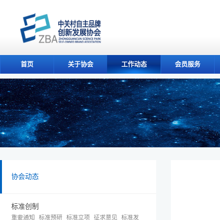
首页
关于协会
工作动态
会员服务
协会动态
标准创制
重要通知
标准预研
标准立项
征求意见
标准发