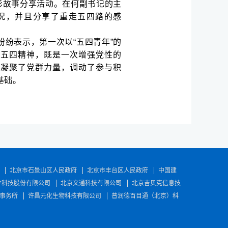
影故事分享活动。在何副书记的主
况，并且分享了重走五四路的感
纷表示，第一次以“五四青年”的
的五四精神，既是一次增强党性的
仅凝聚了党群力量，调动了参与积
基础。
北京市石景山区人民政府
北京市丰台区人民政府
中国建
伞科技股份有限公司
北京文通科技有限公司
北京吉贝克信息技
事务所
许昌元化生物科技有限公司
普润德百目通（北京）科