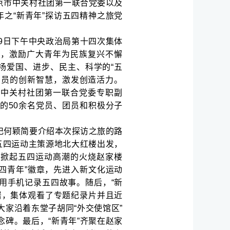
京市中关村社团第一联合党委以及
年之“新青年”探访五四精神之旅党
9日下午中央政治局第十四次集体
究，激励广大青年为民族复兴不懈
扬爱国、进步、民主、科学的“五
团员的创新智慧，激发创造活力。
、中关村社团第一联合党委专职副
的50余名党员、团员和积极分子
记何颖简要介绍本次探访之旅的路
五四运动主策源地北大红楼出发，
在掀起五四运动高潮的火烧赵家楼
四青年”徽章，先进入新文化运动
用手机记录五四故事。随后，“新
居，集体观看了专题纪录片并且近
家沿着东堂子胡同“外交使馆区”
念碑。
最后，“新青年”齐聚在赵家