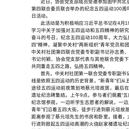
近日，协会党支部成员受邀参加由中共北
第四联合委员联合举办的纪念五四运动100周
日活动。
此活动是为积极响应习近平总书记在4月1
学习中关于加强对五四运动和五四精神的研
奋斗的号召，纪念五四运动100周年，大力弘
四”精神，凝聚中关村“两新组织”青年党员和
中关村社团第四联合党委专职副书记孙志勇
书记何颖、协会党支部代表与其他联合党委下
共同重走五四之路，弘扬五四精神。
首先，中关村社团第一联合党委专职副书
线是依照五四运动的历史背景，“新青年”们从
途径五四运动前夜策划地蔡元培故居，最后
遗址纪念碑集结。上午9点，参与者们佩戴“五
纪念馆参观，一边听学生志愿者的解说，一边
青年”们沿着五四大街，徒步行进到蔡元培故
距离参观了蔡元培先生的书房和卧室。接着，大
行进到掀起五四运动高潮的火烧赵家楼遗址纪