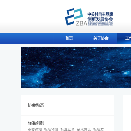
首页
关于协会
工
协会动态
标准创制
重要通知
标准预研
标准立项
征求意见
标准发