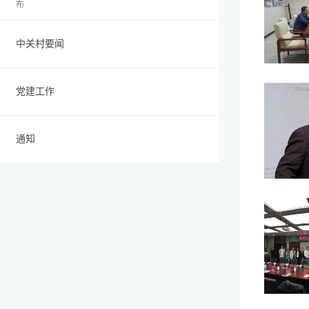
布
中关村要闻
党建工作
通知