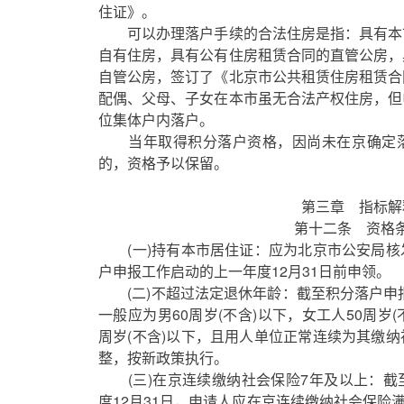
住证》。
可以办理落户手续的合法住房是指：具有本
自有住房，具有公有住房租赁合同的直管公房，
自管公房，签订了《北京市公共租赁住房租赁合
配偶、父母、子女在本市虽无合法产权住房，但
位集体户内落户。
当年取得积分落户资格，因尚未在京确定落
的，资格予以保留。
第三章 指标解
第十二条 资格条
(一)持有本市居住证：应为北京市公安局
户申报工作启动的上一年度12月31日前申领。
(二)不超过法定退休年龄：截至积分落户申
一般应为男60周岁(不含)以下，女工人50周岁(
周岁(不含)以下，且用人单位正常连续为其缴
整，按新政策执行。
(三)在京连续缴纳社会保险7年及以上：
度12月31日，申请人应在京连续缴纳社会保险满