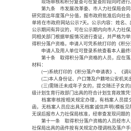
现场审核和积分复查可在复查阶段同时进行
第九条 市发展改革委、市人力社保局会同
研究提出年度落户分值，报市政府批准后向社会
单将在市政府网站公示7天。公示内容：姓名、
公示期间有异议的，可在公示期内向市人力社保
同相关部门根据举报情况进行查证，并严格为举
得积分落户资格，申请人可凭系统打印的《积分
申请人及用人单位可登录系统查看本人最终
第十条 取得积分落户资格的人员，应在落
材料：
(一)系统打印的《积分落户申请表》、《调
(二)本人身份证、户口簿及户籍地公安机关
(三)需随迁未成年子女的，提交随迁子女的
级计划生育行政部门出具的符合计划生育政策凭
档案审核按相关规定办理，有档案人员提交
函，无档案人员应出具无档案诚信声明(模板见
无误后报市人力社保局核准，经审查发现问题的
第十一条 取得积分落户资格的人员经市人
社保局出具的函件按有关规定办理调档及落户手