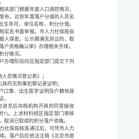
。
相关部门根据年度人口调控情况，
发布。达到年度落户分值的人员名
出生年月、单位名称、积分分值。
局实名书面举报。市人力社保局会
报人保密。公示期满无异议的，取
落户资格确认单》办理相关手续。
积分情况。
户办理阶段向区指定部门提交下列
动人员情况登记表》；
出具的无刑事犯罪记录证明；
户口簿、出生医学证明及户籍地县
证。
进京后存档机构开具的同意接收
附1)。上述材料经区指定部门审核
，取消已取得的积分落户资格。
力社保局核准通过后，可凭市人力
续。落户后应依法注销《北京市居