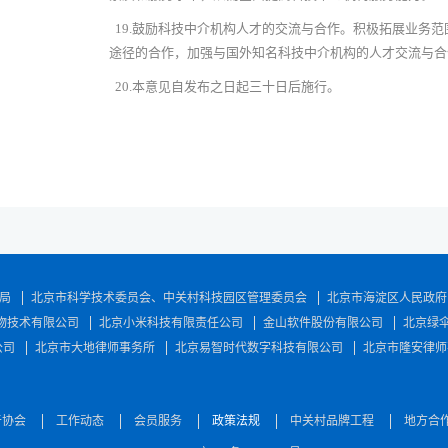
19.
鼓励科技中介机构人才的交流与合作。积极拓展业务范
途径的合作，加强与国外知名科技中介机构的人才交流与合
20.
本意见自发布之日起三十日后施行。
局
北京市科学技术委员会、中关村科技园区管理委员会
北京市海淀区人民政府
物技术有限公司
北京小米科技有限责任公司
金山软件股份有限公司
北京绿
公司
北京市大地律师事务所
北京易智时代数字科技有限公司
北京市隆安律师
于协会
工作动态
会员服务
政策法规
中关村品牌工程
地方合