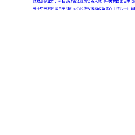
财政部企业司、科技部政策法规司负责人就《中关村国家自主创新
关于中关村国家自主创新示范区股权激励改革试点工作若干问题