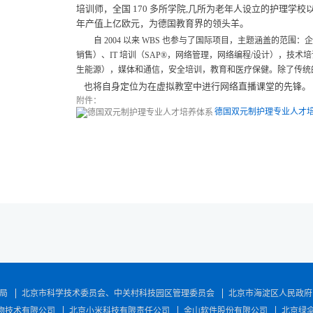
培训师，全国
170
多所学院
,
几所为老年人设立的护理学校
年产值上亿欧元，为德国教育界的领头羊。
自
2004
以来
WBS
也参与了国际项目，主题涵盖的范围：企
销售）、
IT
培训（
SAP®
，网络管理，网络编程
/
设计），技术培
生能源），媒体和通信，安全培训，教育和医疗保健。除了传统
也将自身定位为在虚拟教室中进行网络直播课堂的先锋。
附件：
德国双元制护理专业人才培养
局
北京市科学技术委员会、中关村科技园区管理委员会
北京市海淀区人民政府
物技术有限公司
北京小米科技有限责任公司
金山软件股份有限公司
北京绿