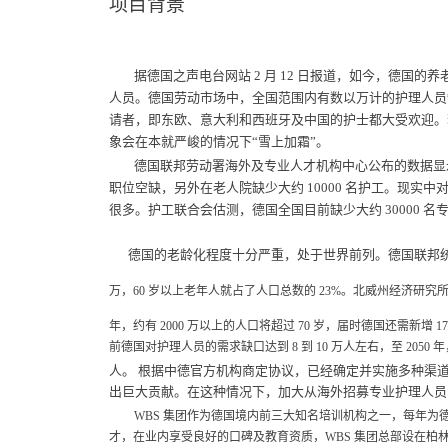
项目背景
据德国之声电台网站
2
月
12
日报道，如今，德国的养
人员。德国劳动市场中，全国范围内有数以万计的护理人员
请者，即东欧、意大利和西班牙及中国的护士都大受欢迎。
象会在本就严峻的情况下
“
雪上加霜
”
。
德国联邦劳动署海外及专业人才机构中心公布的数据显
职位空缺，另外在老人院缺少大约
10000
名护工。现实中
很多。护工联合会估测，德国全国目前缺少大约
30000
名
德国的老龄化程度十分严重，处于世界前列。德国联邦
万，
60
岁以上老年人就占了人口总数的
23%
。北威州经济研究
年，约有
2000
万以上的人口将超过
70
岁，届时德国还需新增
17
前德国对护理人员的需求缺口达到
8
到
10
万人左右，至
2050
年
人。
根据中德官方机构商定协议，已经确定并实施多种渠
出巨大贡献。在这种情况下，加大从海外招募专业护理人员
WBS
集团作为德国境内前三大知名培训机构之一，每年为
才，在业内享受良好的口碑及教育资质，
WBS
集团总部设在柏