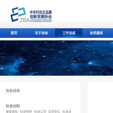
首页
关于协会
工作动态
会员服务
协会动态
标准创制
重要通知
标准预研
标准立项
征求意见
标准发