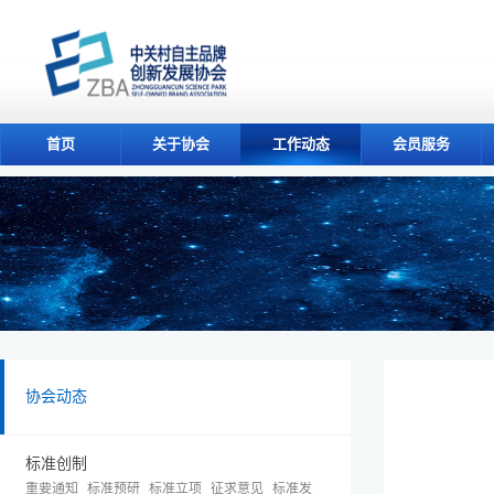
首页
关于协会
工作动态
会员服务
协会动态
标准创制
重要通知
标准预研
标准立项
征求意见
标准发