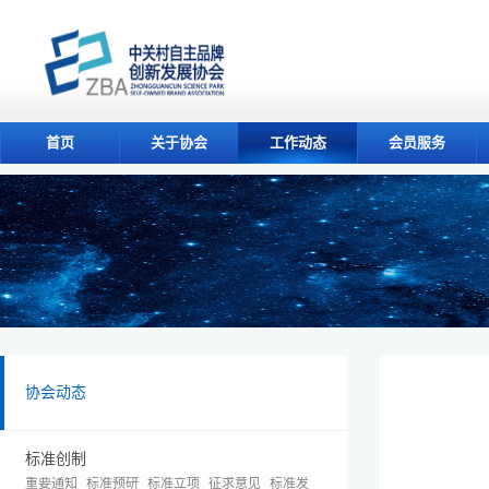
首页
关于协会
工作动态
会员服务
协会动态
标准创制
重要通知
标准预研
标准立项
征求意见
标准发