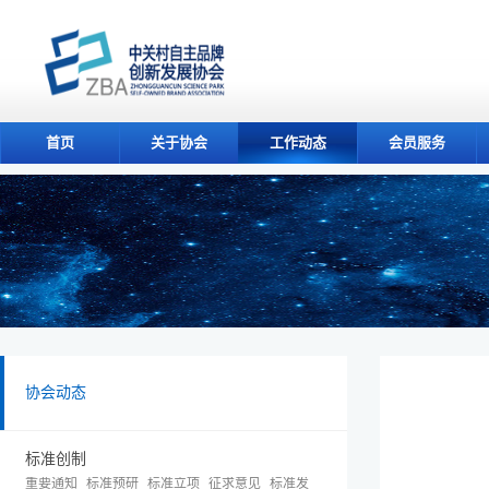
首页
关于协会
工作动态
会员服务
协会动态
标准创制
重要通知
标准预研
标准立项
征求意见
标准发