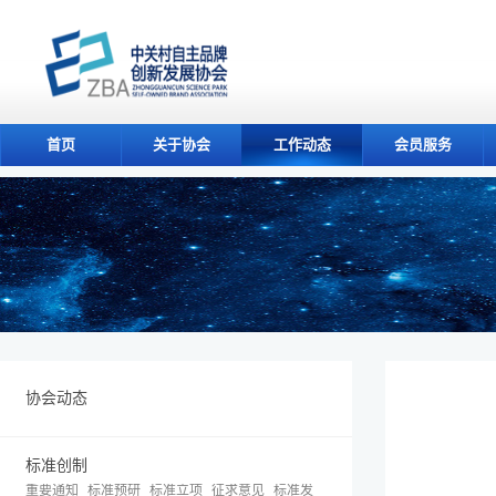
首页
关于协会
工作动态
会员服务
协会动态
标准创制
重要通知
标准预研
标准立项
征求意见
标准发