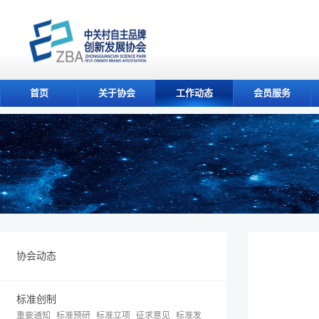
首页
关于协会
工作动态
会员服务
协会动态
标准创制
重要通知
标准预研
标准立项
征求意见
标准发