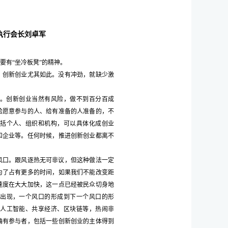
执行会长刘卓军
要有“坐冷板凳”的精神。
，创新创业尤其如此。没有冲劲，就缺少激
。创新创业当然有风险，做不到百分百成
给愿意参与的人、给有准备的人准备的，不
括个人、组织和机构，可以具体化成创业
和企业等。任何时候，推进创新创业都离不
风口。跟风逐热无可非议，但这种做法一定
为了占有更多的时间，如果我们不能改变距
速度在大大加快，这一点已经被民众切身地
出现，一个风口的形成到下一个风口的形
人工智能、共享经济、区块链等，热闹非
确有参与者，包括一些创新创业的主体得到