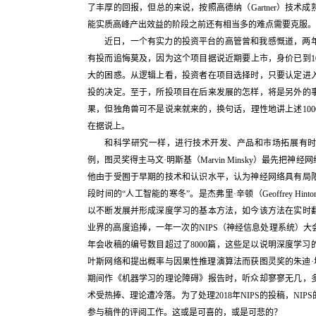
了丰厚的回报，但总的来说，按照高德纳（Gartner）技
能实质高峰产出效益的阶段之前还有相当多的难点需要克服。
近日，一个有实力的投资平台的高管曾和我感慨道，两年
有投而追悔莫及，因为这个项目据说近期要上市，身价已到1
大的困惑。从逻辑上看，投资者在项目选择时，只要认定进
投的决定。至于，所投项目在后来发展的怎样，将是另外的
果，但独角兽可不是说来就来的，换句话，理性地讲上述10
在据说上。
和科学研究一样，进行技术开发、产品和市场拓展有时
例，图灵奖得主马文·明斯基（Marvin Minsky）最先把
他由于受囿于早期的技术和认识水平，认为神经网络具有局
段时间的“人工智能的寒冬”。是杰弗里·辛顿（Geoffrey H
以不断发展并形成深度学习的基本方法，如今该方法在实时
业界的高度追捧，一年一次的NIPS（神经信息处理系统）大会在2
年会收稿的编号数目超过了8000篇，这些足以说明深度学
叶斯网络和提出概率与因果性推理演算法而获图灵奖的朱迪·坡尔（Jud
期间作《机器学习的理论障碍》报告时，听众却寥寥无几，
术受热捧、理论遭冷落。为了处理2018年NIPS的投稿，NI
参与稿件的评阅工作。这或是可喜的，或是可悲的？