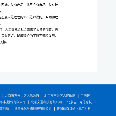
的两端。没有产品，就不会有市场、没有技
。
的态度应是理性的但不是冷漠的。冲劲和理
。
无疑问，人工智能给社会带来了太多的惊喜，也
，只有更好。随着理论的不断完善和发展，
无限。
北京市石景山区人民政府
北京市丰台区人民政府
中国建
伞科技股份有限公司
北京文通科技有限公司
北京吉贝克信息技
事务所
许昌元化生物科技有限公司
普润德百目通（北京）科