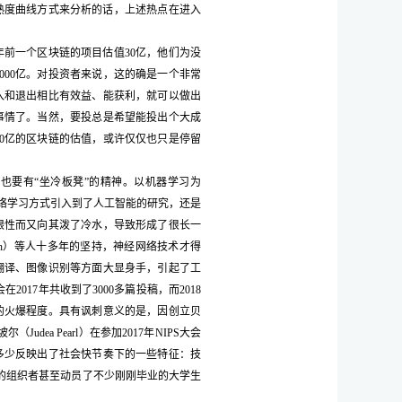
术成熟度曲线方式来分析的话，上述热点在进入
前一个区块链的项目估值30亿，他们为没
000亿。对投资者来说，这的确是一个非常
入和退出相比有效益、能获利，就可以做出
事情了。当然，要投总是希望能投出个大成
00亿的区块链的估值，或许仅仅也只是停留
也要有“坐冷板凳”的精神。以机器学习为
神经网络学习方式引入到了人工智能的研究，还是
限性而又向其泼了冷水，导致形成了很长一
inton）等人十多年的坚持，神经网络技术才得
翻译、图像识别等方面大显身手，引起了工
017年共收到了3000多篇投稿，而2018
习的火爆程度。具有讽刺意义的是，因创立贝
ea Pearl）在参加2017年NIPS大会
多少反映出了社会快节奏下的一些特征：技
PS的组织者甚至动员了不少刚刚毕业的大学生