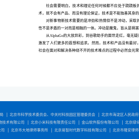
社会需要明白，技术和理论任何时候都不应处于跷跷板
术，就不会有产品、而没有理论保证，技术是不能独善其身的
对新事物新技术需要的是冲劲和热情但不是冲动，采取
性不是矛盾的一对而是相融的一体。冲动是魔鬼，盲从是祸害
从AlphaGo的大放异彩，到谷歌助手的面世走红，毫
激发了人们更多的遐想和追求。然而，技术和产品没有最好
社会在面对和解决各种绕不开的技术难点的过程中必然会光荣
局
北京市科学技术委员会、中关村科技园区管理委员会
北京市海淀区人民政府
物技术有限公司
北京小米科技有限责任公司
金山软件股份有限公司
北京绿
公司
北京市大地律师事务所
北京易智时代数字科技有限公司
北京市隆安律师