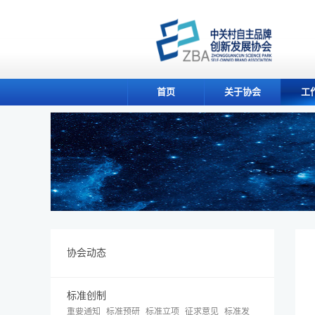
首页
关于协会
工
协会动态
标准创制
重要通知
标准预研
标准立项
征求意见
标准发